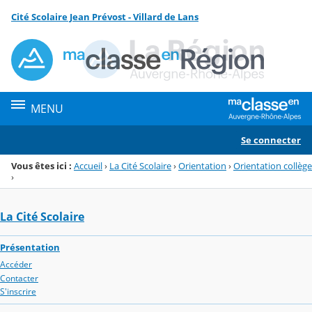
Panneau de gestion des cookies
Cité Scolaire Jean Prévost - Villard de Lans
Menu de la rubrique
Contenu
MENU
Se connecter
Vous êtes ici :
Accueil
›
La Cité Scolaire
›
Orientation
›
Orientation collège
›
La Cité Scolaire
Présentation
Accéder
Contacter
S'inscrire