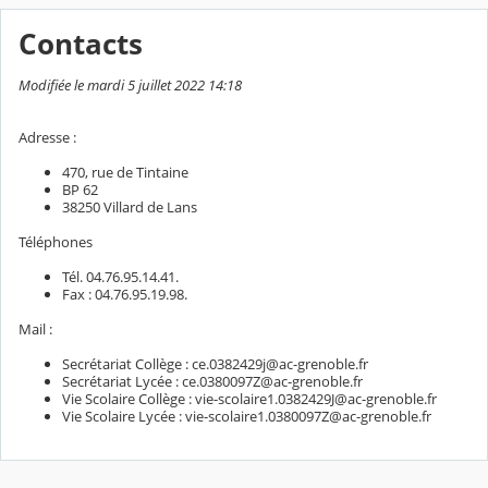
Contacts
Modifiée le mardi 5 juillet 2022 14:18
Adresse :
470, rue de Tintaine
BP 62
38250 Villard de Lans
Téléphones
Tél. 04.76.95.14.41.
Fax : 04.76.95.19.98.
Mail :
Secrétariat Collège : ce.0382429j@ac-grenoble.fr
Secrétariat Lycée : ce.0380097Z@ac-grenoble.fr
Vie Scolaire Collège : vie-scolaire1.0382429J@ac-grenoble.fr
Vie Scolaire Lycée : vie-scolaire1.0380097Z@ac-grenoble.fr