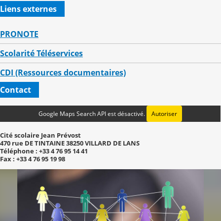
Liens externes
PRONOTE
Scolarité Téléservices
CDI (Ressources documentaires)
Contact
Google Maps Search API est désactivé.
Autoriser
Cité scolaire Jean Prévost
470 rue DE TINTAINE 38250 VILLARD DE LANS
Téléphone : +33 4 76 95 14 41
Fax : +33 4 76 95 19 98