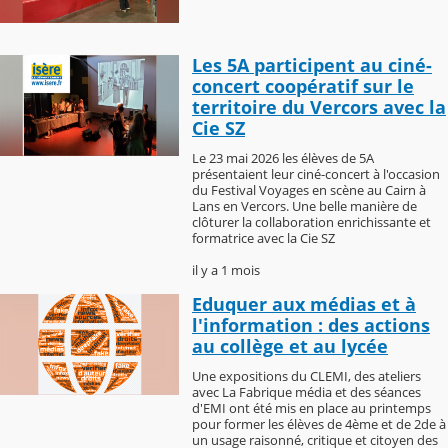
Les 5A participent au ciné-
concert coopératif sur le
territoire du Vercors avec la
Cie SZ
Le 23 mai 2026 les élèves de 5A
présentaient leur ciné-concert à l'occasion
du Festival Voyages en scène au Cairn à
Lans en Vercors. Une belle manière de
clôturer la collaboration enrichissante et
formatrice avec la Cie SZ
il y a 1 mois
Eduquer aux médias et à
l'information : des actions
au collège et au lycée
Une expositions du CLEMI, des ateliers
avec La Fabrique média et des séances
d'EMI ont été mis en place au printemps
pour former les élèves de 4ème et de 2de à
un usage raisonné, critique et citoyen des