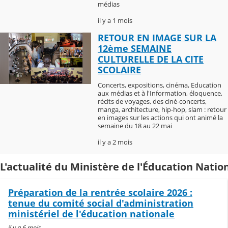
médias
il y a 1 mois
RETOUR EN IMAGE SUR LA
12ème SEMAINE
CULTURELLE DE LA CITE
SCOLAIRE
Concerts, expositions, cinéma, Education
aux médias et à l'Information, éloquence,
récits de voyages, des ciné-concerts,
manga, architecture, hip-hop, slam : retour
en images sur les actions qui ont animé la
semaine du 18 au 22 mai
il y a 2 mois
L'actualité du Ministère de l'Éducation Natio
Préparation de la rentrée scolaire 2026 :
tenue du comité social d'administration
ministériel de l'éducation nationale
il y a 6 mois