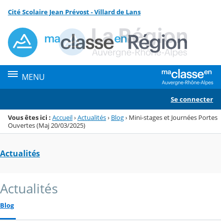
Panneau de gestion des cookies
Cité Scolaire Jean Prévost - Villard de Lans
Menu de la rubrique
Contenu
MENU
Se connecter
Vous êtes ici :
Accueil
›
Actualités
›
Blog
›
Mini-stages et Journées Portes
Ouvertes (Maj 20/03/2025)
Actualités
Actualités
Blog